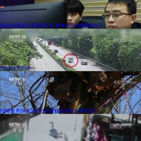
[生命线]花季少年遭遇车祸 肇事者上演狸猫换太子
[热话]生死时速
[动物世界]灰松鼠与红尾鵟枝杈间的“生死时速”