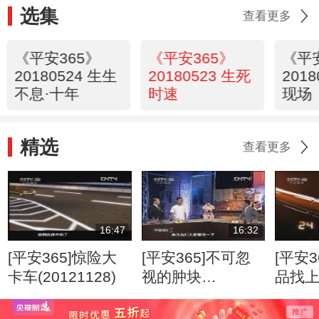
选集
查看更多
《平安365》
《平安365》
《平
20180524 生生
20180523 生死
201
不息·十年
时速
现场
精选
查看更多
16:47
16:32
[平安365]惊险大
[平安365]不可忽
[平安3
卡车(20121128)
视的肿块
品找
(20120807)
(2012