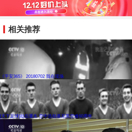
相关推荐
《平安365》 20180702 我在现场
[天下足球]劫后重生 空中浩劫慕尼黑空难60周年