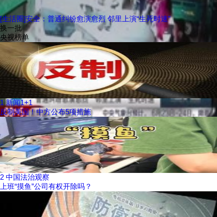
[生活圈]安全：普通纠纷愈演愈烈 邻里上演“生死时速”
换一批
央视榜单
1
新闻1+1
反制美国！中方公布5项措施
2
中国法治观察
上班“摸鱼”公司有权开除吗？