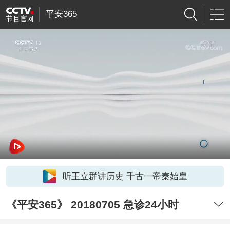
平安365
听王立群讲历史 千古一帝秦始皇
《平安365》 20180705 急诊24小时