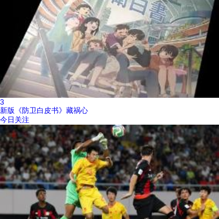
3
新版《防卫白皮书》藏祸心
今日关注