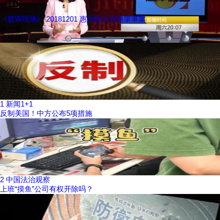
《庭审现场》 20181201 惠州特大交通肇事案
换一批
央视榜单
1
新闻1+1
反制美国！中方公布5项措施
2
中国法治观察
上班“摸鱼”公司有权开除吗？