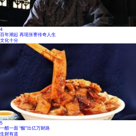
4
百年潮起 再现张謇传奇人生
文化十分
5
一醋一面 “酸”出亿万财路
生财有道