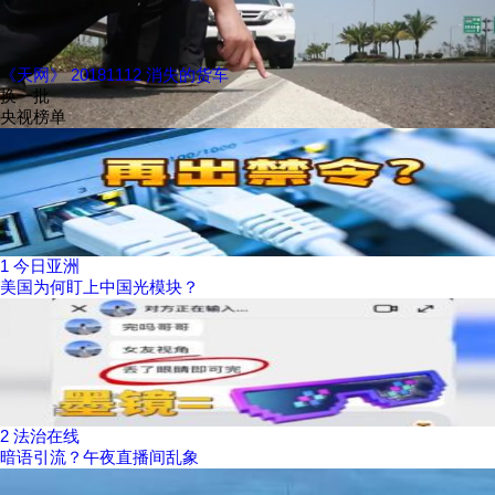
《天网》 20181112 消失的货车
换一批
央视榜单
1
今日亚洲
美国为何盯上中国光模块？
2
法治在线
暗语引流？午夜直播间乱象