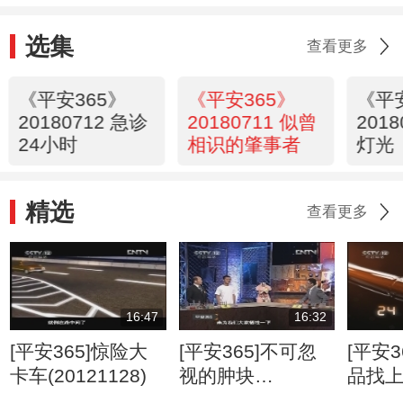
选集
查看更多
《平安365》
《平安365》
《平
20180712 急诊
20180711 似曾
201
24小时
相识的肇事者
灯光
精选
查看更多
16:47
16:32
[平安365]惊险大
[平安365]不可忽
[平安3
卡车(20121128)
视的肿块
品找
(20120807)
(2012