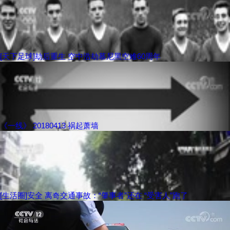
[天下足球]劫后重生 空中浩劫慕尼黑空难60周年
《一线》 20180413 祸起萧墙
[生活圈]安全 离奇交通事故：“肇事者”还在 “受害人”跑了