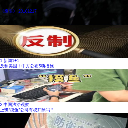
《鹰眼》 20181217
换一批
央视榜单
1
新闻1+1
反制美国！中方公布5项措施
2
中国法治观察
上班“摸鱼”公司有权开除吗？