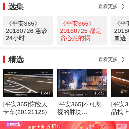
选集
查看更多
《平安365》
《平安365》
《平
20180726 急诊
20180725 都是
201
24小时
贪心惹的祸
血迹
精选
查看更多
16:47
16:32
[平安365]惊险大
[平安365]不可忽
[平安3
卡车(20121128)
视的肿块
品找
(20120807)
(2012