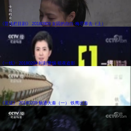
《普法栏目剧》 20180903 女囚的自白·梅尽寒去（上）
《一线》 20180204 时刻警惕·暗夜盗影
《见证》 20180209 畅通大秦（一） 铁鹰出击