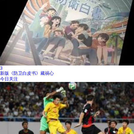
3
新版《防卫白皮书》藏祸心
今日关注