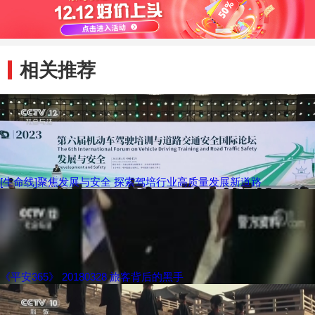
相关推荐
[生命线]聚焦发展与安全 探索驾培行业高质量发展新道路
《平安365》 20180328 旅客背后的黑手