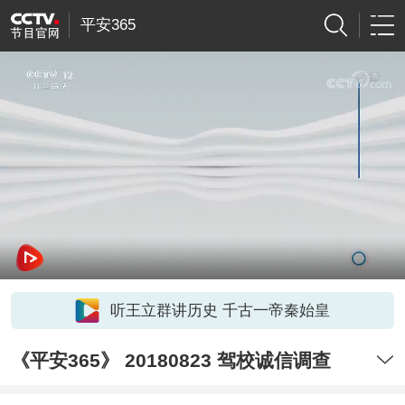
平安365
听王立群讲历史 千古一帝秦始皇
《平安365》 20180823 驾校诚信调查