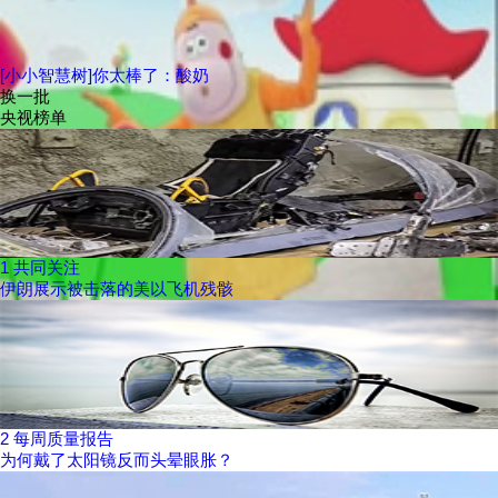
[小小智慧树]你太棒了：酸奶
换一批
央视榜单
1
共同关注
伊朗展示被击落的美以飞机残骸
2
每周质量报告
为何戴了太阳镜反而头晕眼胀？