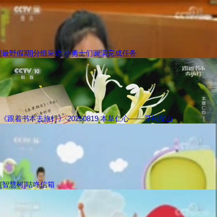
[最野假期]分组采访 小勇士们圆满完成任务
《跟着书本去旅行》 20250819 本草仁心——寻药深山
[智慧树]咕咚信箱