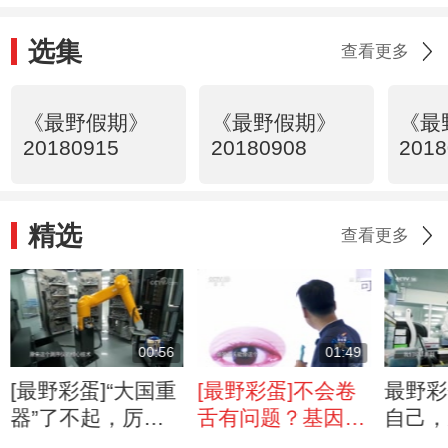
选集
查看更多
《最野假期》
《最野假期》
《最
20180915
20180908
2018
精选
查看更多
00:56
01:49
[最野彩蛋]“大国重
[最野彩蛋]不会卷
最野彩
器”了不起，厉害
舌有问题？基因告
自己，
了我的国！
诉你！
开始！