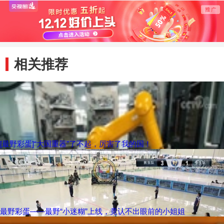
相关推荐
[最野彩蛋]“大国重器”了不起，厉害了我的国！
最野彩蛋——最野“小迷糊”上线，竟认不出眼前的小姐姐