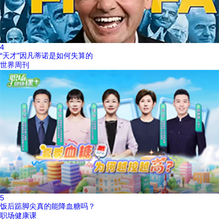
4
“天才”因凡蒂诺是如何失算的
世界周刊
5
饭后踮脚尖真的能降血糖吗？
职场健康课