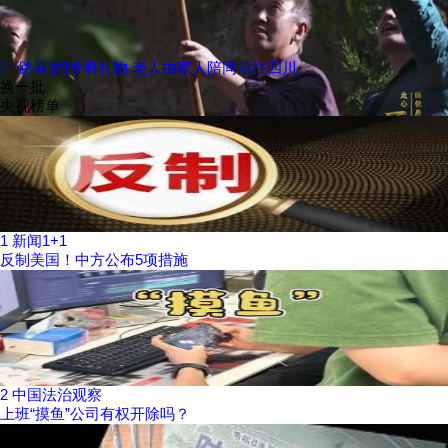
[一路有你]带着礼物 老人由家人陪同前往四川
换一批
央视榜单
1
新闻1+1
反制美国！中方公布5项措施
2
中国法治观察
上班“摸鱼”公司有权开除吗？