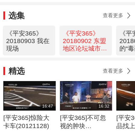
选集
查看更多
《平安365》
《平安365》
《平
20180903 我在
20180902 东盟
201
现场
地区论坛城市应
的“毒
急救援研讨班全
纪录
精选
查看更多
16:47
16:32
[平安365]惊险大
[平安365]不可忽
[平安3
卡车(20121128)
视的肿块
品找
(20120807)
(2012