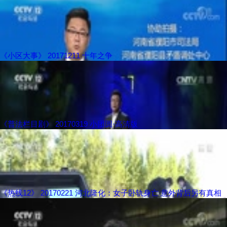
《小区大事》 20171211 十年之争
《普法栏目剧》 20170319 小团圆·高清版
《热线12》 20170221 河北隆化：女子卧轨身亡 意外背后另有真相