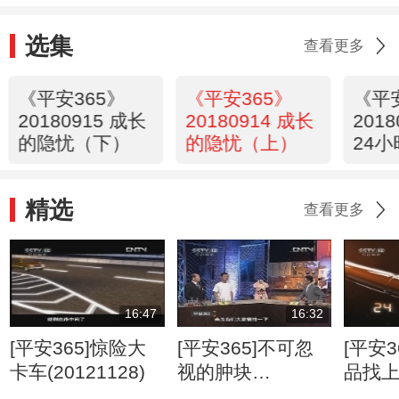
选集
查看更多
《平安365》
《平安365》
《平
20180915 成长
20180914 成长
201
的隐忧（下）
的隐忧（上）
24小
精选
查看更多
16:47
16:32
[平安365]惊险大
[平安365]不可忽
[平安3
卡车(20121128)
视的肿块
品找
(20120807)
(2012