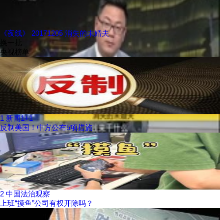
《夜线》 20171205 消失的未婚夫
换一批
央视榜单
1
新闻1+1
反制美国！中方公布5项措施
2
中国法治观察
上班“摸鱼”公司有权开除吗？