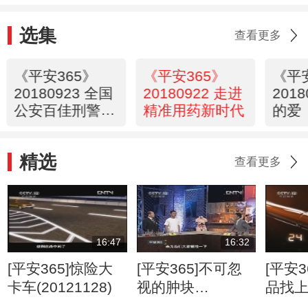
选集
查看更多
《平安365》
《平安365》
《平
20180923 全国
20180922 走进
201
公安百佳刑警推
精准用药新时代
的爱
选活动一周年回
顾（上）
精选
查看更多
16:47
16:32
[平安365]惊险大
[平安365]不可忽
[平安3
卡车(20121128)
视的肿块
品找
(20120807)
(2012