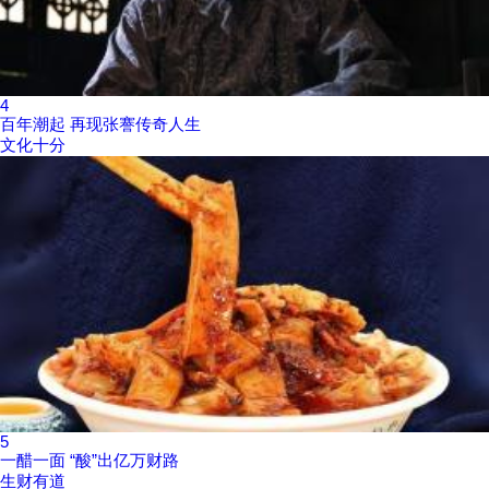
4
百年潮起 再现张謇传奇人生
文化十分
5
一醋一面 “酸”出亿万财路
生财有道