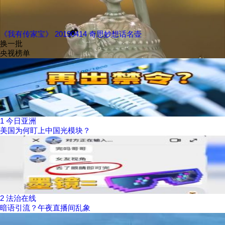
《我有传家宝》 20190414 奇思妙想话名壶
换一批
央视榜单
1
今日亚洲
美国为何盯上中国光模块？
2
法治在线
暗语引流？午夜直播间乱象