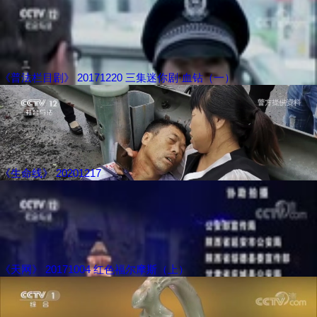
《普法栏目剧》 20171220 三集迷你剧·血钻（一）
《生命线》 20201217
《天网》 20171004 红色福尔摩斯（上）