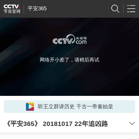
平安365
网络开小差了，请稍后再试
听王立群讲历史 千古一帝秦始皇
《平安365》 20181017 22年追凶路