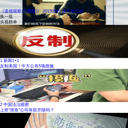
《道德观察(日播版)》 20190515 决不放过你
换一批
央视榜单
1
新闻1+1
反制美国！中方公布5项措施
2
中国法治观察
上班“摸鱼”公司有权开除吗？