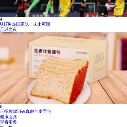
4
U17男足国家队：未来可期
足球之夜
5
三招教你识破真假全麦面包
健康之路
查看更多