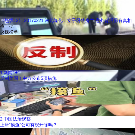
《热线12》 20170221 河北隆化：女子卧轨身亡 意外背后另有真相
换一批
央视榜单
1
新闻1+1
反制美国！中方公布5项措施
2
中国法治观察
上班“摸鱼”公司有权开除吗？