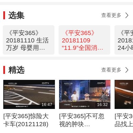
选集
查看更多
《平安365》
《平安365》
《平
20181110 生活
20181109
201
万岁 母婴用药
“11.9”全国消防
24小
那些事
日微电影展播
精选
查看更多
16:47
16:32
[平安365]惊险大
[平安365]不可忽
[平安3
卡车(20121128)
视的肿块
品找
(20120807)
(2012