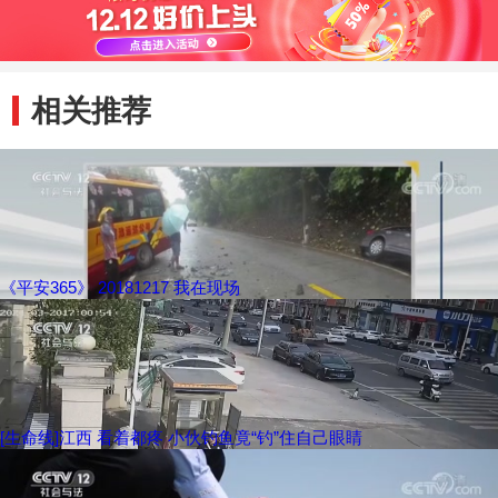
相关推荐
《平安365》 20181217 我在现场
[生命线]江西 看着都疼 小伙钓鱼竟“钓”住自己眼睛