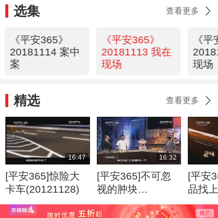
选集
查看更多
《平安365》
《平安365》
《平
20181114 案中
20181113 我在
201
案
现场
现场
精选
查看更多
16:47
16:32
[平安365]惊险大
[平安365]不可忽
[平安3
卡车(20121128)
视的肿块
品找
(20120807)
(2012