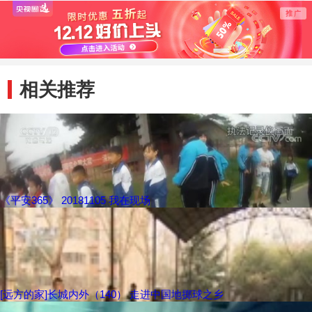
相关推荐
《平安365》 20181105 我在现场
[远方的家]长城内外（140） 走进中国地掷球之乡