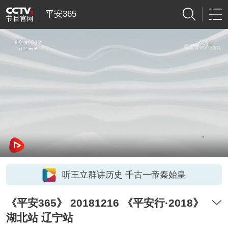
平安365
听王立群讲历史 千古一帝秦始皇
《平安365》 20181216 《平安行·2018》
湖北站 辽宁站