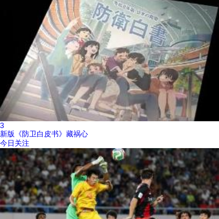
3
新版《防卫白皮书》藏祸心
今日关注