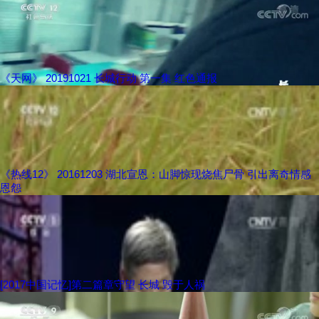
《天网》 20191021 长城行动 第一集 红色通报
《热线12》 20161203 湖北宣恩：山脚惊现烧焦尸骨 引出离奇情感
恩怨
[2017中国记忆]第二篇章守望 长城 毁于人祸