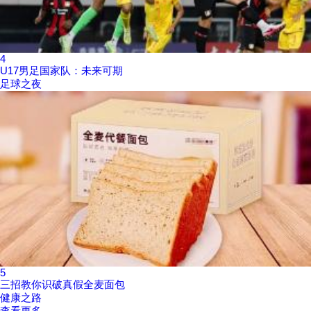
4
U17男足国家队：未来可期
足球之夜
5
三招教你识破真假全麦面包
健康之路
查看更多