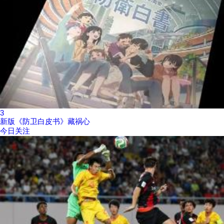
3
新版《防卫白皮书》藏祸心
今日关注