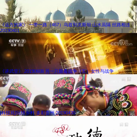
《远方的家》 一带一路（467）乌兹别克斯坦 山水虽隔 丝路相连
20190401
《讲武堂》 20190608 另一只眼看战争（五）女性与战争
[科技苑]玩转乡村·多彩贵州 20190430