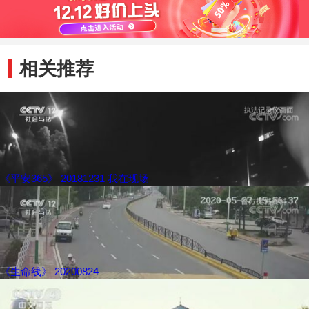
相关推荐
《平安365》 20181231 我在现场
《生命线》 20200824