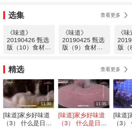
选集
查看更多
《味道》
《味道》
《味
20190426 甄选
20190425 甄选
201
版（10）食材篇
版（9）食材篇
版（
羊肉（下）
羊肉（上）
水生
精选
查看更多
11:30
11:35
[味道]家乡好味道
[味道]家乡好味道
[味道
（3） 什么是日照
（3） 什么是日照
（3）
的“暖冬”之味 鲅鱼
的“暖冬”之味 山东
的“暖