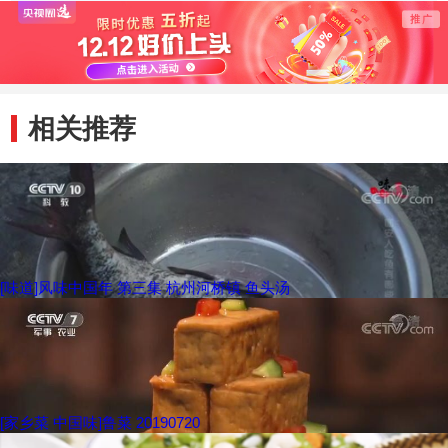
煎饼
相关推荐
[味道]风味中国年 第三集 杭州河桥镇 鱼头汤
[家乡菜 中国味]鲁菜 20190720