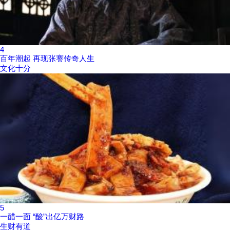
4
百年潮起 再现张謇传奇人生
文化十分
5
一醋一面 “酸”出亿万财路
生财有道