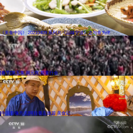
《美食中国》 20210409 系列片《品味宁波》之与鱼为伴
[春节]第五集 闹元宵 前童行会
[中国影像方志]阿拉善左旗篇 美食记