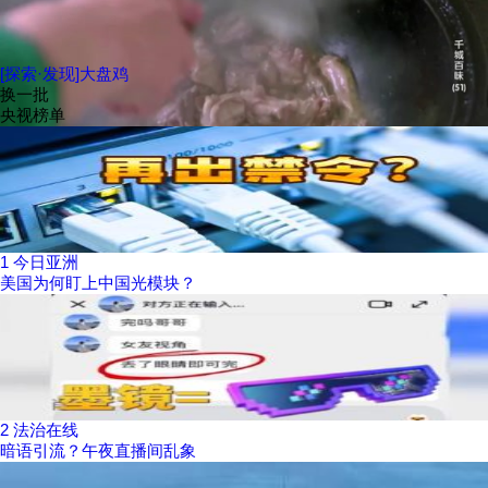
[探索·发现]大盘鸡
换一批
央视榜单
1
今日亚洲
美国为何盯上中国光模块？
2
法治在线
暗语引流？午夜直播间乱象