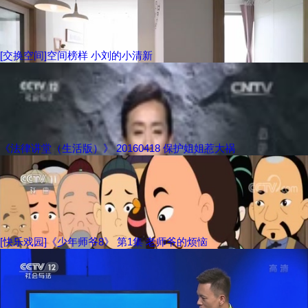
[交换空间]空间榜样 小刘的小清新
《法律讲堂（生活版）》 20160418 保护姐姐惹大祸
[快乐戏园]《少年师爷8》 第1集 老师爷的烦恼