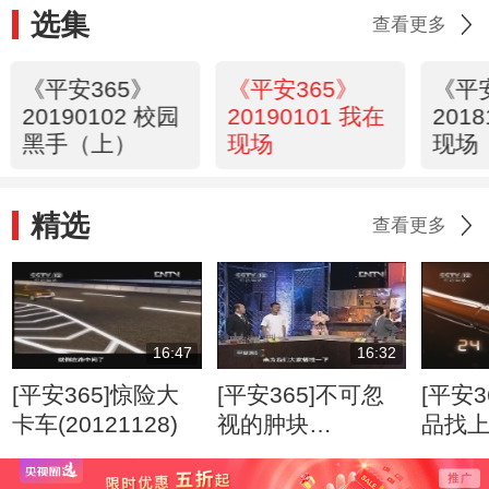
选集
查看更多
《平安365》
《平安365》
《平
20190102 校园
20190101 我在
201
黑手（上）
现场
现场
精选
查看更多
16:47
16:32
[平安365]惊险大
[平安365]不可忽
[平安3
卡车(20121128)
视的肿块
品找
(20120807)
(2012