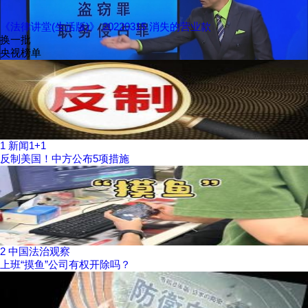
《法律讲堂(生活版)》 20220315 消失的营业款
换一批
央视榜单
1
新闻1+1
反制美国！中方公布5项措施
2
中国法治观察
上班“摸鱼”公司有权开除吗？