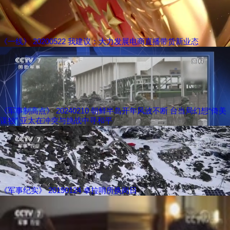
《一线》 20200522 我建议：大力发展电商直播带货新业态
《军事制高点》 20240210 朝鲜半岛开年风波不断 台当局幻想“倚美
谋独” 亚太在冲突与挑战中寻和平
《军事纪实》 20190124 卓拉哨所换岗日