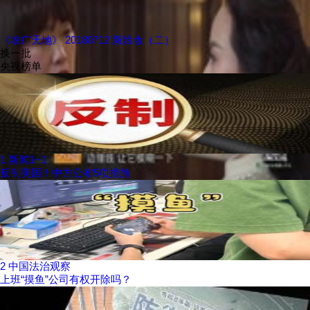
《农广天地》 20180712 新娘妆（二）
换一批
央视榜单
1
新闻1+1
反制美国！中方公布5项措施
2
中国法治观察
上班“摸鱼”公司有权开除吗？