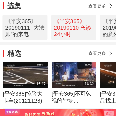
选集
查看更多
《平安365》
《平安365》
《平
20190111 “大法
20190110 急诊
201
师”的来电
24小时
的意
精选
查看更多
16:47
16:32
[平安365]惊险大
[平安365]不可忽
[平安3
卡车(20121128)
视的肿块
品找
(20120807)
(2012