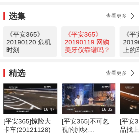
选集
查看更多
《平安365》
《平安365》
《平
20190120 危机
20190119 网购
201
时刻
美牙仪靠谱吗？
上的
精选
查看更多
16:47
16:32
[平安365]惊险大
[平安365]不可忽
[平安3
卡车(20121128)
视的肿块
品找
(20120807)
(2012