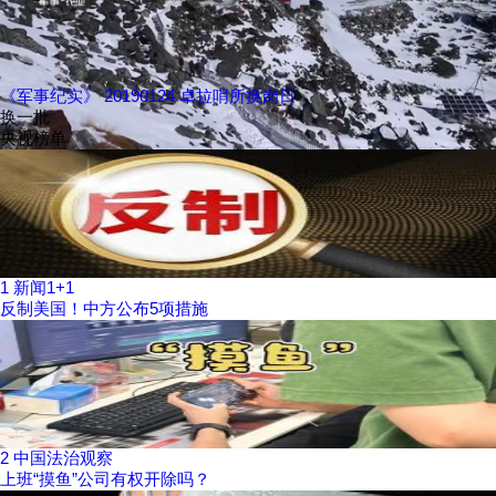
《军事纪实》 20190124 卓拉哨所换岗日
换一批
央视榜单
1
新闻1+1
反制美国！中方公布5项措施
2
中国法治观察
上班“摸鱼”公司有权开除吗？