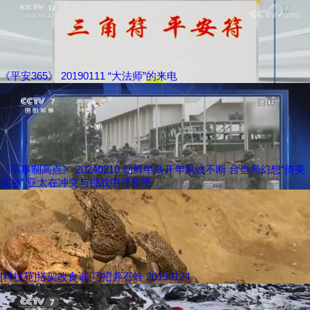
《平安365》 20190111 “大法师”的来电
《军事制高点》 20240210 朝鲜半岛开年风波不断 台当局幻想“倚美
谋独” 亚太在冲突与挑战中寻和平
[科技苑]搭架改食谱 巧招养石蛙 20190124