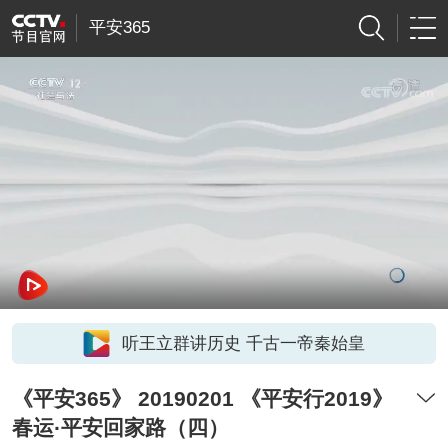
平安365
听王立群讲历史 千古一帝秦始皇
《平安365》 20190201 《平安行2019》
春运·平安回家路（四）