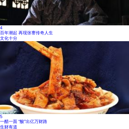
4
百年潮起 再现张謇传奇人生
文化十分
5
一醋一面 “酸”出亿万财路
生财有道