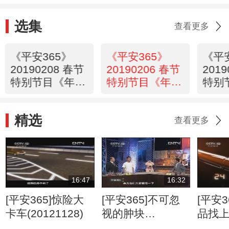
选集
查看更多
《平安365》
《平安365》
《平
20190208 春节
20190206 春节
201
特别节目《年
特别节目《年
特别
话》（五）
话》（三）
话》
精选
查看更多
16:47
16:32
[平安365]惊险大
[平安365]不可忽
[平安3
卡车(20121128)
视的肿块
品找
(20120807)
(2012