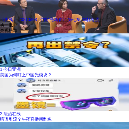
《夜线》 20210303 《“典”亮新春》 第七集 举杯有度
换一批
央视榜单
1
今日亚洲
美国为何盯上中国光模块？
2
法治在线
暗语引流？午夜直播间乱象