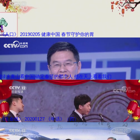
《人口》 20190205 健康中国 春节守护你的胃
[绿水青山看中国]确定春节的那个人 他在天上看着我们
《生命线》 20200127 《年话》（四）