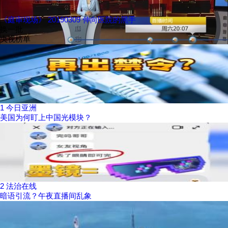
《庭审现场》 20190309 伸向医院的黑手
换一批
央视榜单
1
今日亚洲
美国为何盯上中国光模块？
2
法治在线
暗语引流？午夜直播间乱象