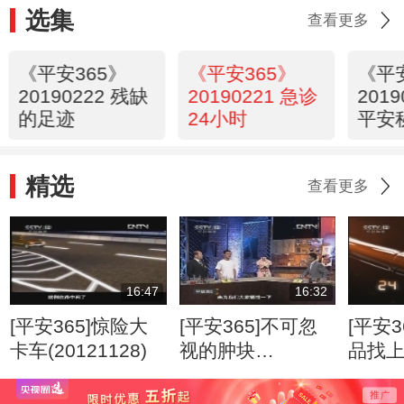
选集
查看更多
《平安365》
《平安365》
《平
20190222 残缺
20190221 急诊
201
的足迹
24小时
平安
精选
查看更多
16:47
16:32
[平安365]惊险大
[平安365]不可忽
[平安3
卡车(20121128)
视的肿块
品找
(20120807)
(2012