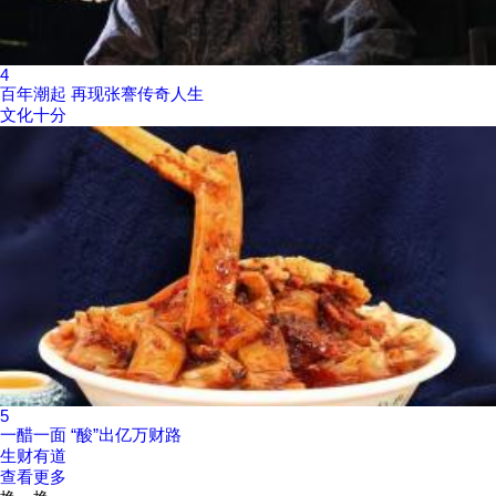
4
百年潮起 再现张謇传奇人生
文化十分
5
一醋一面 “酸”出亿万财路
生财有道
查看更多