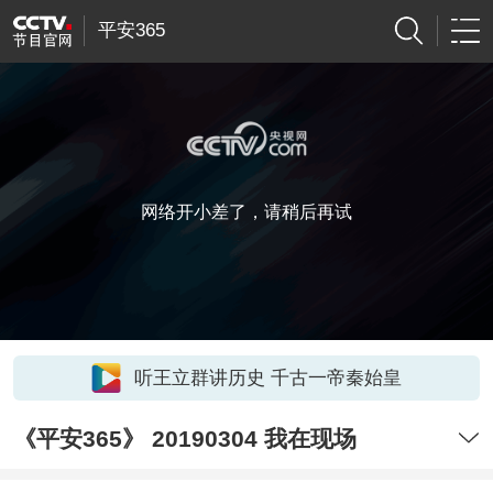
平安365
网络开小差了，请稍后再试
听王立群讲历史 千古一帝秦始皇
《平安365》 20190304 我在现场