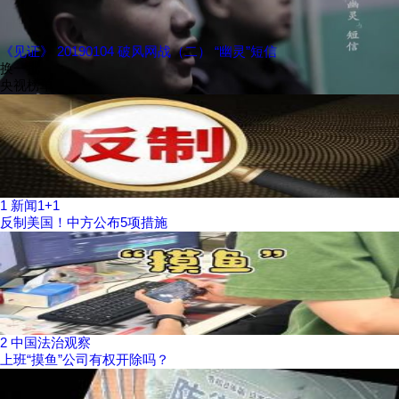
《见证》 20190104 破风网战（二） “幽灵”短信
换一批
央视榜单
1
新闻1+1
反制美国！中方公布5项措施
2
中国法治观察
上班“摸鱼”公司有权开除吗？