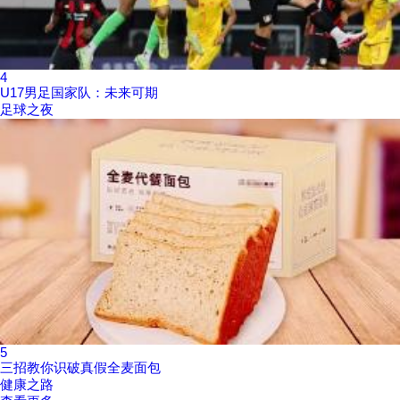
4
U17男足国家队：未来可期
足球之夜
5
三招教你识破真假全麦面包
健康之路