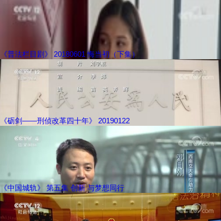
《普法栏目剧》 20180601 悔当初（下集）
《砺剑——刑侦改革四十年》 20190122
《中国城轨》 第五集 创新 与梦想同行