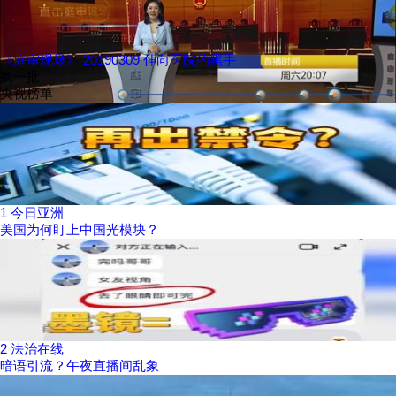
《庭审现场》 20190309 伸向医院的黑手
换一批
央视榜单
1
今日亚洲
美国为何盯上中国光模块？
2
法治在线
暗语引流？午夜直播间乱象