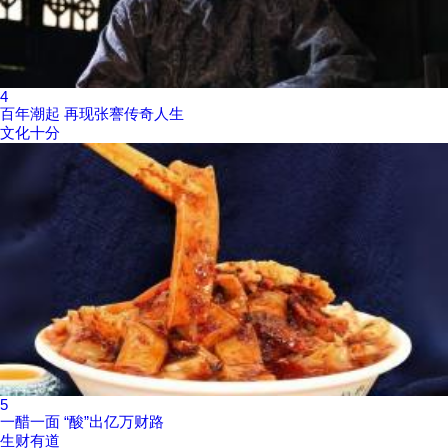
4
百年潮起 再现张謇传奇人生
文化十分
5
一醋一面 “酸”出亿万财路
生财有道