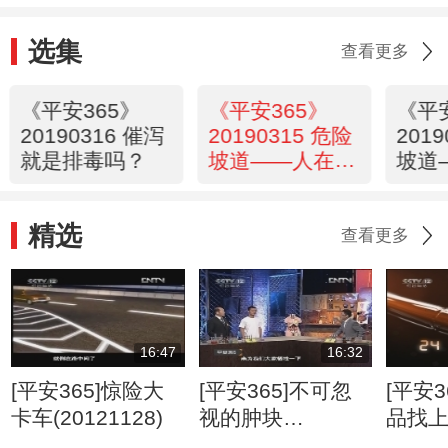
选集
查看更多
《平安365》
《平安365》
《平
20190316 催泻
20190315 危险
201
就是排毒吗？
坡道——人在险
坡道
途
营救
精选
查看更多
16:47
16:32
[平安365]惊险大
[平安365]不可忽
[平安3
卡车(20121128)
视的肿块
品找
(20120807)
(2012