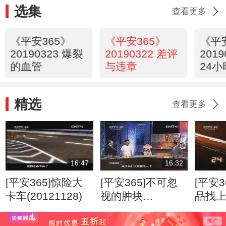
选集
查看更多
《平安365》
《平安365》
《平
20190323 爆裂
20190322 差评
201
的血管
与违章
24小
精选
查看更多
16:47
16:32
[平安365]惊险大
[平安365]不可忽
[平安3
卡车(20121128)
视的肿块
品找
(20120807)
(2012