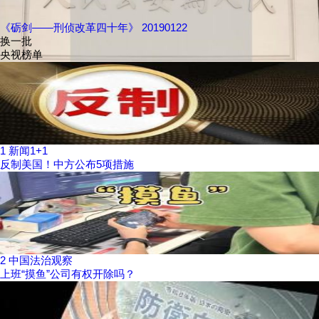
《砺剑——刑侦改革四十年》 20190122
换一批
央视榜单
1
新闻1+1
反制美国！中方公布5项措施
2
中国法治观察
上班“摸鱼”公司有权开除吗？