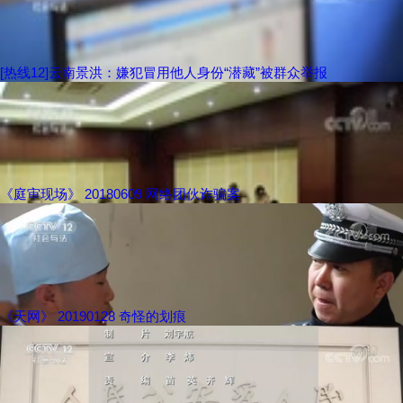
[热线12]云南景洪：嫌犯冒用他人身份“潜藏”被群众举报
《庭审现场》 20180609 网络团伙诈骗案
《天网》 20190128 奇怪的划痕