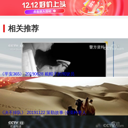
相关推荐
《平安365》 20190628 戴帽子的驾驶员
《决不掉队》 20191122 策勒故事·沙漠种枣人