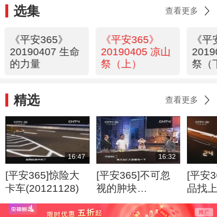
选集
查看更多
《平安365》
《平安365》
《平
20190407 生命
20190405 凉山
201
的力量
祭（上）
祭（
精选
查看更多
16:47
16:32
[平安365]惊险大
[平安365]不可忽
[平安3
卡车(20121128)
视的肿块
品找
(20120807)
(2012