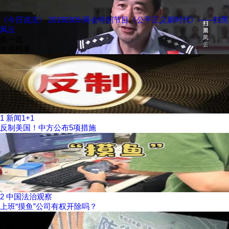
《今日说法》 20190309 两会特别节目《公平正义新时代》——扫黑
风云
换一批
央视榜单
1
新闻1+1
反制美国！中方公布5项措施
2
中国法治观察
上班“摸鱼”公司有权开除吗？