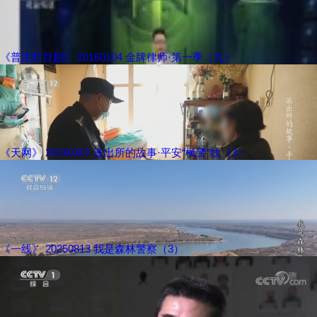
《普法栏目剧》 20160104 金牌律师·第一季（九）
《天网》 20240307 派出所的故事·平安“枫警”线（3）
《一线》 20250813 我是森林警察（3）