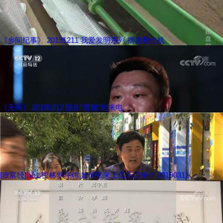
《乡间纪事》 20191211 我爱发明系列 摆盘翻土机
《天网》 20190212 陌生“客服”的来电
[致富经]深山密林养斗鸡 如何带来上亿元订单？ 20190311