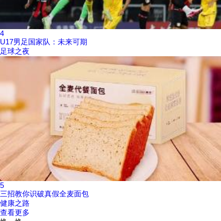
4
U17男足国家队：未来可期
足球之夜
5
三招教你识破真假全麦面包
健康之路
查看更多