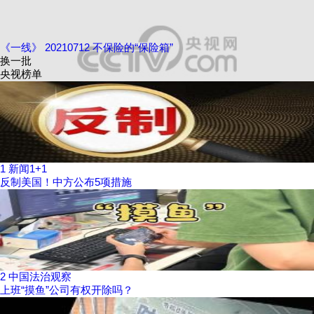
《一线》 20210712 不保险的“保险箱”
换一批
央视榜单
1
新闻1+1
反制美国！中方公布5项措施
2
中国法治观察
上班“摸鱼”公司有权开除吗？