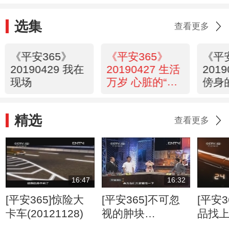
选集
查看更多
《平安365》
《平安365》
《平
20190429 我在
20190427 生活
201
现场
万岁 心脏的“隐
傍身
形杀手”
盗”
精选
查看更多
16:47
16:32
[平安365]惊险大
[平安365]不可忽
[平安3
卡车(20121128)
视的肿块
品找
(20120807)
(2012