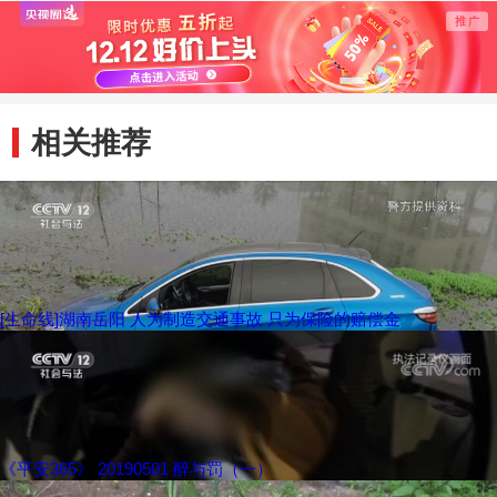
相关推荐
[生命线]湖南岳阳 人为制造交通事故 只为保险的赔偿金
《平安365》 20190501 醉与罚（一）