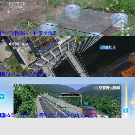
[热心话]警惕！小区安全隐患
[微纪]新生活 心纪录 94秒
[生活提示]开车时做与驾驶无关的操作违法且危险