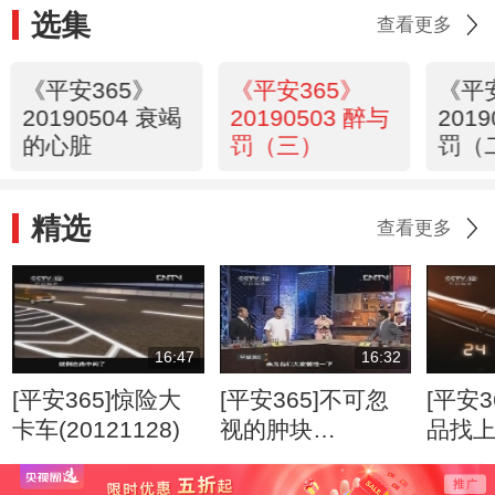
选集
查看更多
《平安365》
《平安365》
《平
20190504 衰竭
20190503 醉与
201
的心脏
罚（三）
罚（
精选
查看更多
16:47
16:32
[平安365]惊险大
[平安365]不可忽
[平安3
卡车(20121128)
视的肿块
品找
(20120807)
(2012