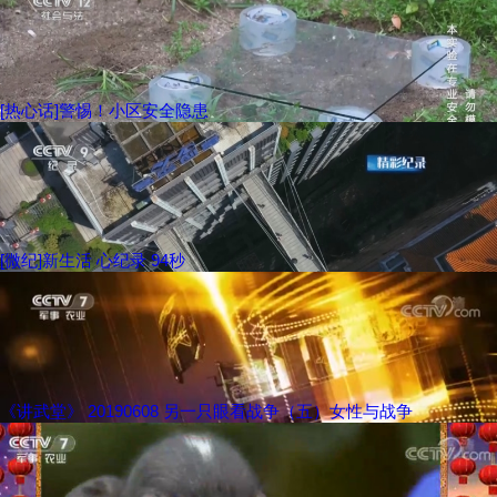
[热心话]警惕！小区安全隐患
[微纪]新生活 心纪录 94秒
《讲武堂》 20190608 另一只眼看战争（五）女性与战争