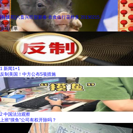
[科技苑]六畜兴旺贺新春 衣食住行花样多 20190215
换一批
央视榜单
1
新闻1+1
反制美国！中方公布5项措施
2
中国法治观察
上班“摸鱼”公司有权开除吗？