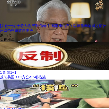
[文化十分]十分人物 艺映信仰 油画家全山石：以画作奏响国之颂歌
用线条构筑雄浑史诗
换一批
央视榜单
1
新闻1+1
反制美国！中方公布5项措施