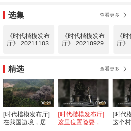
选集
查看更多
《时代楷模发布
《时代楷模发布
《时
厅》 20211103
厅》 20210929
厅》 
精选
查看更多
00:29
00:59
[时代楷模发布厅]
[时代楷模发布厅]
[时代
在我国边境，居然
这里位置险要，不
这个
还有那么多未爆品
得不用战士进行人
杖！