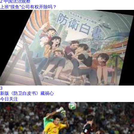
2
中国法治观察
上班“摸鱼”公司有权开除吗？
3
新版《防卫白皮书》藏祸心
今日关注