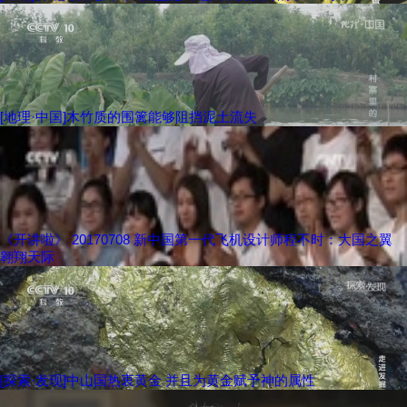
[地理·中国]木竹质的围篱能够阻挡泥土流失
《开讲啦》 20170708 新中国第一代飞机设计师程不时：大国之翼
翱翔天际
[探索·发现]中山国热衷黄金 并且为黄金赋予神的属性