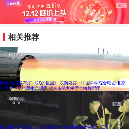
工排雷
相关推荐
[时代楷模发布厅]《我的祖国》 表演嘉宾：中国科学院合唱团 北京
分司厅小学小犀牛合唱团 北京市第九中学金帆舞蹈团
[味道]暑期美食纪（5） 菱盆是当地人采摘菱角的唯一工具