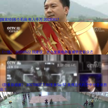
[致富经]改个毛病 年入千万 20180817
《一线》 20200522 我建议：大力发展电商直播带货新业态
《防务新观察》 20170827 T-50变身Su-57 美俄五代机空中对垒谁胜
出？