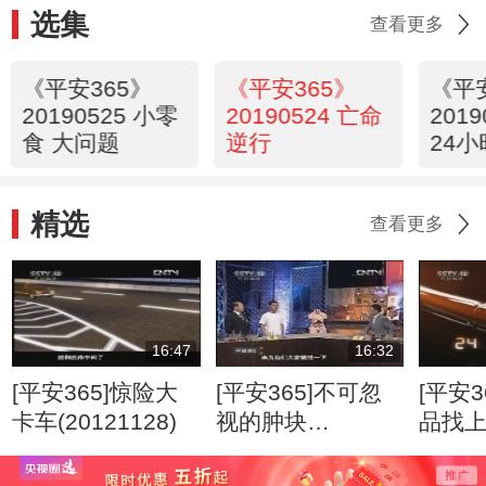
选集
查看更多
《平安365》
《平安365》
《平
20190525 小零
20190524 亡命
201
食 大问题
逆行
24小
精选
查看更多
16:47
16:32
[平安365]惊险大
[平安365]不可忽
[平安3
卡车(20121128)
视的肿块
品找
(20120807)
(2012