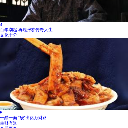
4
百年潮起 再现张謇传奇人生
文化十分
5
一醋一面 “酸”出亿万财路
生财有道