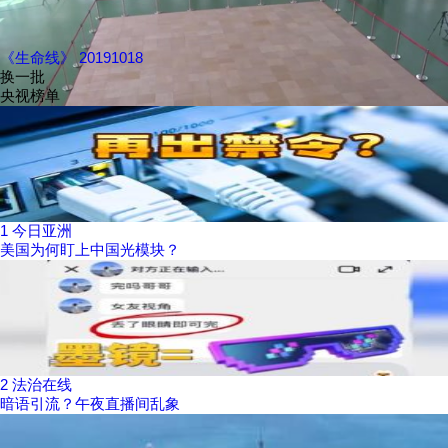
《生命线》 20191018
换一批
央视榜单
1
今日亚洲
美国为何盯上中国光模块？
2
法治在线
暗语引流？午夜直播间乱象