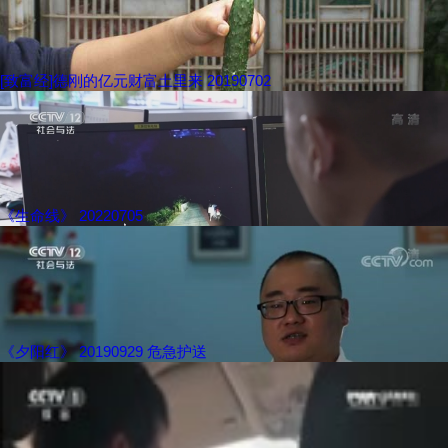
[致富经]德刚的亿元财富土里来 20190702
《生命线》 20220705
《夕阳红》 20190929 危急护送