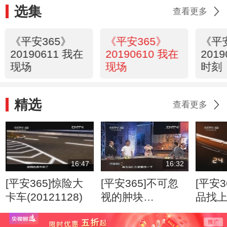
选集
查看更多
《平安365》
《平安365》
《平
20190611 我在
20190610 我在
201
现场
现场
时刻
精选
查看更多
16:47
16:32
[平安365]惊险大
[平安365]不可忽
[平安3
卡车(20121128)
视的肿块
品找
(20120807)
(2012