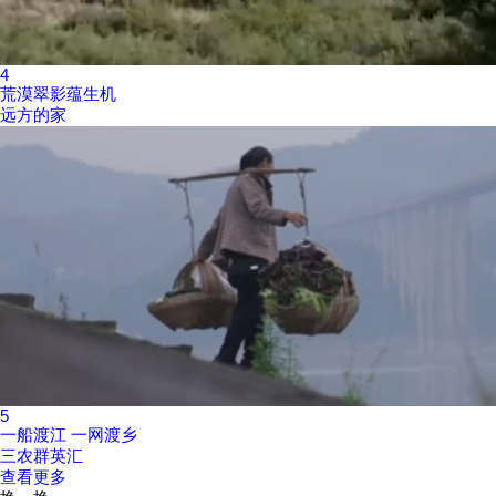
4
荒漠翠影蕴生机
远方的家
5
一船渡江 一网渡乡
三农群英汇
查看更多