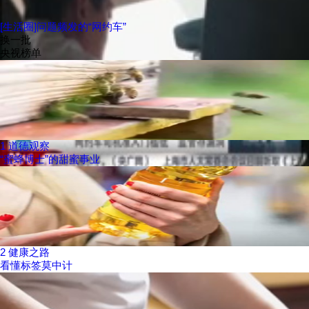
[生活圈]问题频发的“网约车”
换一批
央视榜单
1
道德观察
“蜜蜂博士”的甜蜜事业
2
健康之路
看懂标签莫中计