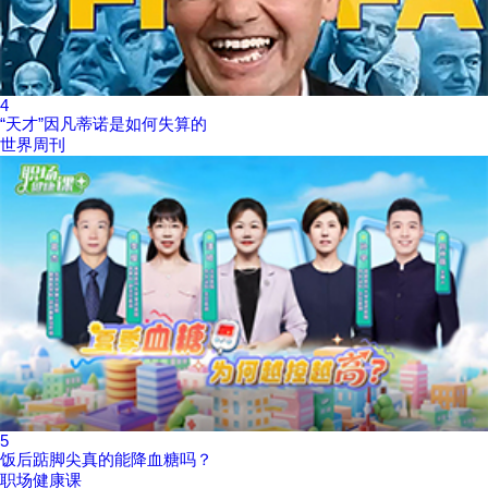
4
“天才”因凡蒂诺是如何失算的
世界周刊
5
饭后踮脚尖真的能降血糖吗？
职场健康课