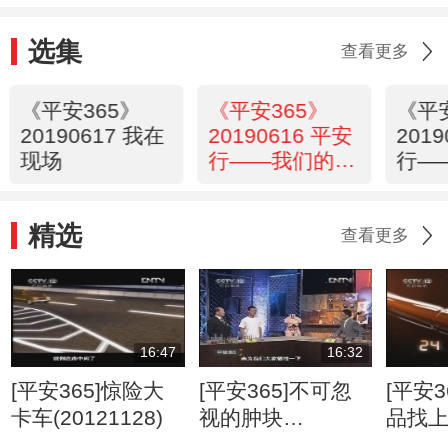
选集
查看更多
《平安365》
《平安365》
《平
20190617 我在
20190616 平安
201
现场
行——我们的父
行—
亲母亲（下）
亲母
精选
查看更多
16:47
16:32
[平安365]惊险大
[平安365]不可忽
[平安3
卡车(20121128)
视的肿块
品找
(20120807)
(2012