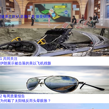
[健康之路]人老脑不老 接受病情
换一批
央视榜单
1
共同关注
伊朗展示被击落的美以飞机残骸
2
每周质量报告
为何戴了太阳镜反而头晕眼胀？