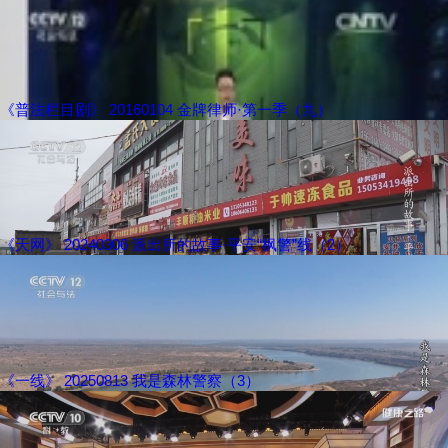
《普法栏目剧》 20160104 金牌律师·第一季（九）
《天网》 20240306 派出所的故事·平安“枫警”线（2）
《一线》 20250813 我是森林警察（3）