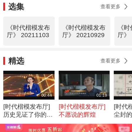
选集
查看更多
《时代楷模发布
《时代楷模发布
《时
厅》 20211103
厅》 20210929
厅》 
精选
查看更多
00:44
01:18
[时代楷模发布厅]
[时代楷模发布厅]
[时代
历史见证了你的样
不愿说的辉煌
尘封
子