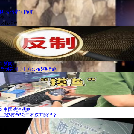
[我有传家宝]布币
换一批
央视榜单
1
新闻1+1
反制美国！中方公布5项措施
2
中国法治观察
上班“摸鱼”公司有权开除吗？