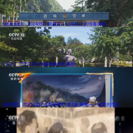
《老兵你好》 20240921 黄昌立：边境线上的缉毒英雄
《见证》 20251102 跨越海峡的女英雄
《讲武堂》 20251221 永恒的番号 第1集 铁拳——攻坚的意志