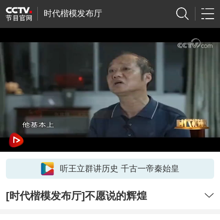
时代楷模发布厅
听王立群讲历史 千古一帝秦始皇
[时代楷模发布厅]不愿说的辉煌