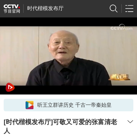
时代楷模发布厅
听王立群讲历史 千古一帝秦始皇
[时代楷模发布厅]可敬又可爱的张富清老
人