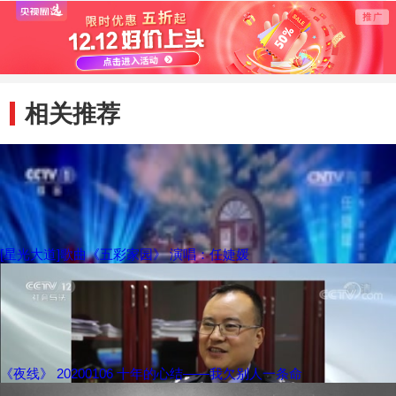
的力量
相关推荐
[星光大道]歌曲《五彩家园》 演唱：任婕媛
《夜线》 20200106 十年的心结——我欠别人一条命