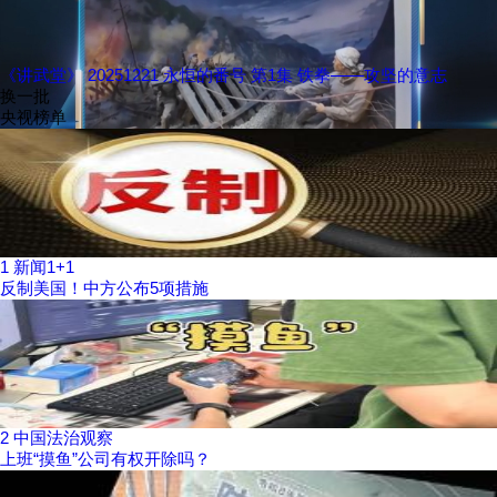
《讲武堂》 20251221 永恒的番号 第1集 铁拳——攻坚的意志
换一批
央视榜单
1
新闻1+1
反制美国！中方公布5项措施
2
中国法治观察
上班“摸鱼”公司有权开除吗？