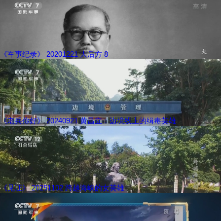
《军事纪录》 20201221 大后方 8
《老兵你好》 20240921 黄昌立：边境线上的缉毒英雄
《见证》 20251102 跨越海峡的女英雄