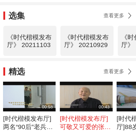
选集
查看更多
《时代楷模发布
《时代楷模发布
《时
厅》 20211103
厅》 20210929
厅》 
精选
查看更多
00:58
00:43
[时代楷模发布厅]
[时代楷模发布厅]
[时代
两名“90后”老兵的
可敬又可爱的张富
厅]8
深情相拥
清老人
高位截