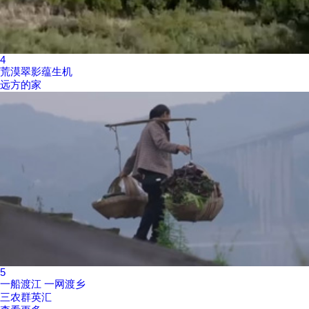
4
荒漠翠影蕴生机
远方的家
5
一船渡江 一网渡乡
三农群英汇