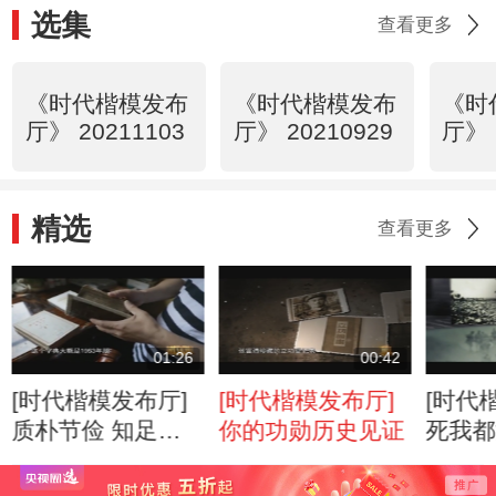
选集
查看更多
《时代楷模发布
《时代楷模发布
《时
厅》 20211103
厅》 20210929
厅》 
精选
查看更多
01:26
00:42
[时代楷模发布厅]
[时代楷模发布厅]
[时代
质朴节俭 知足常
你的功勋历史见证
死我都
乐
怕苦？