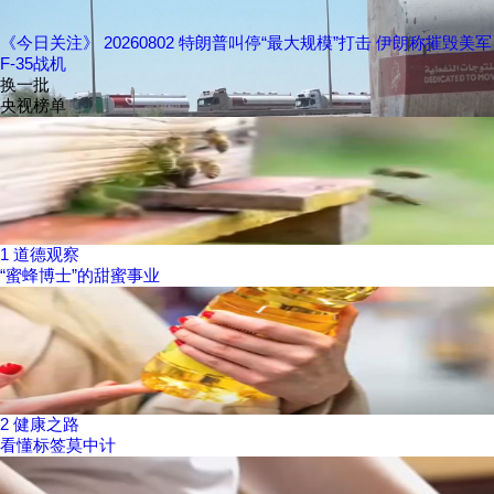
《今日关注》 20260802 特朗普叫停“最大规模”打击 伊朗称摧毁美军
F-35战机
换一批
央视榜单
1
道德观察
“蜜蜂博士”的甜蜜事业
2
健康之路
看懂标签莫中计