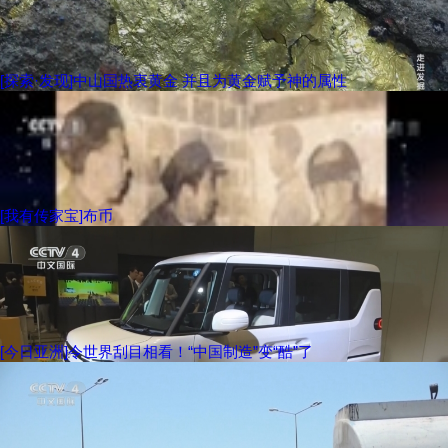
[探索·发现]中山国热衷黄金 并且为黄金赋予神的属性
[我有传家宝]布币
[今日亚洲]令世界刮目相看！“中国制造”变“酷”了