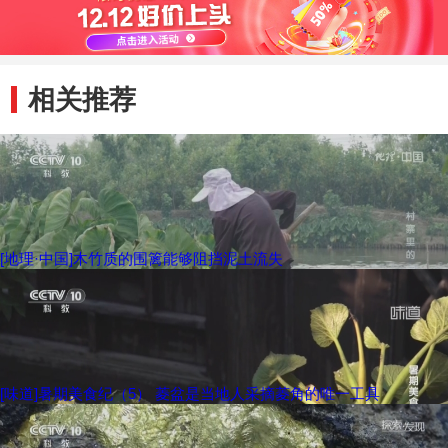
相关推荐
[地理·中国]木竹质的围篱能够阻挡泥土流失
[味道]暑期美食纪（5） 菱盆是当地人采摘菱角的唯一工具