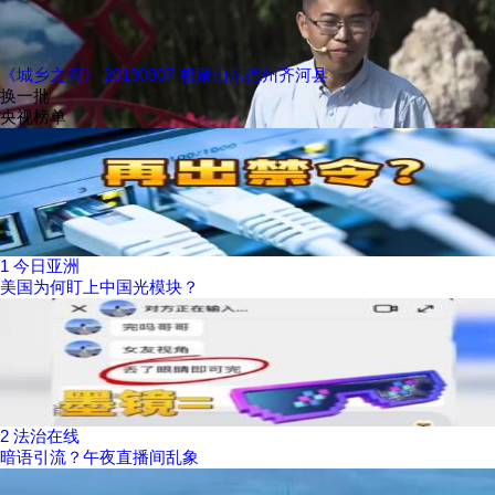
《城乡之间》 20190907 相聚山东德州齐河县
换一批
央视榜单
1
今日亚洲
美国为何盯上中国光模块？
2
法治在线
暗语引流？午夜直播间乱象