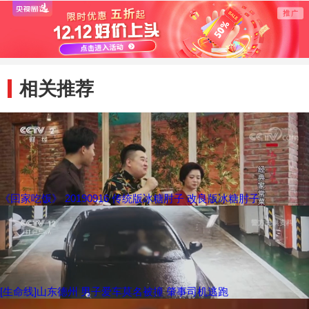
相关推荐
《回家吃饭》 20190916 传统版冰糖肘子 改良版冰糖肘子
[生命线]山东德州 男子爱车莫名被撞 肇事司机逃跑