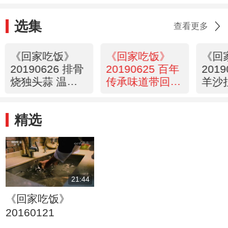
选集
查看更多
《回家吃饭》
《回家吃饭》
《回
20190626 排骨
20190625 百年
201
烧独头蒜 温拌
传承味道带回家
羊沙
蒜泥腰花
·山东德州
咾鸡
精选
21:44
《回家吃饭》
20160121