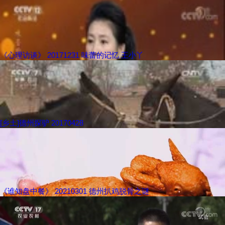
《心理访谈》 20171231 味蕾的记忆 王小丫
[乡土]德州探驴 20170428
《谁知盘中餐》 20210301 德州扒鸡脱骨之谜