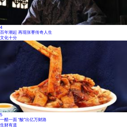
4
百年潮起 再现张謇传奇人生
文化十分
5
一醋一面 “酸”出亿万财路
生财有道