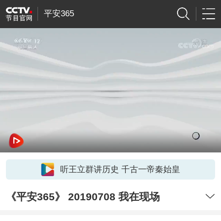
平安365
听王立群讲历史 千古一帝秦始皇
《平安365》 20190708 我在现场