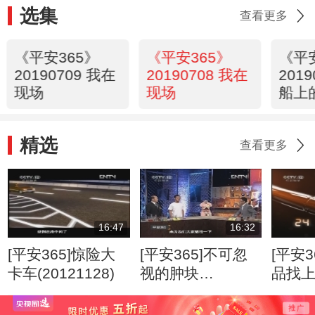
选集
查看更多
《平安365》
《平安365》
《平
20190709 我在
20190708 我在
201
现场
现场
船上
精选
查看更多
16:47
16:32
[平安365]惊险大
[平安365]不可忽
[平安3
卡车(20121128)
视的肿块
品找
(20120807)
(2012