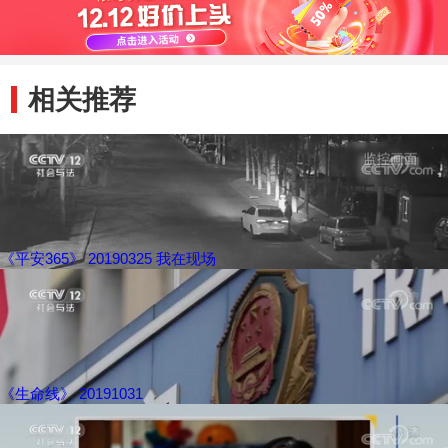
相关推荐
《平安365》 20190325 我在现场
《生命线》 20191031