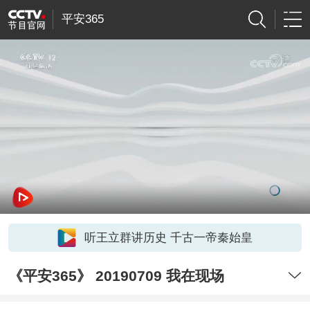
平安365
听王立群讲历史 千古一帝秦始皇
《平安365》 20190709 我在现场