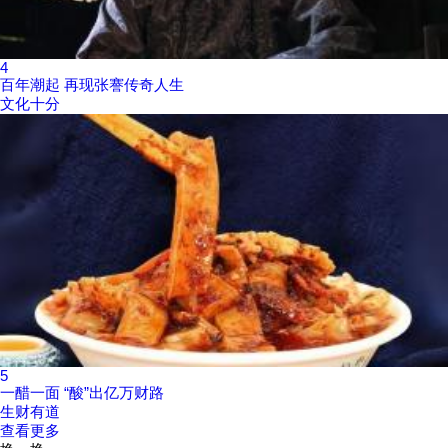
4
百年潮起 再现张謇传奇人生
文化十分
5
一醋一面 “酸”出亿万财路
生财有道
查看更多