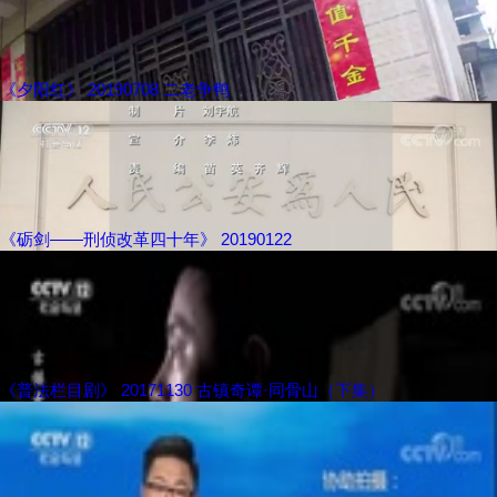
《夕阳红》 20190708 二老争鸭
《砺剑——刑侦改革四十年》 20190122
《普法栏目剧》 20171130 古镇奇谭·同骨山（下集）