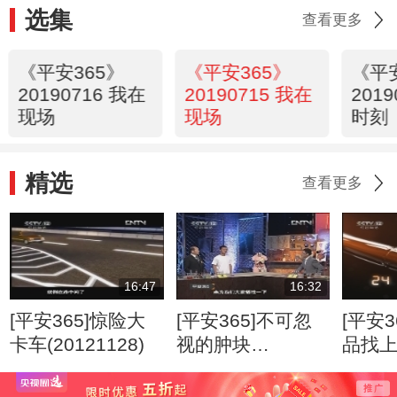
选集
查看更多
《平安365》
《平安365》
《平
20190716 我在
20190715 我在
201
现场
现场
时刻
精选
查看更多
16:47
16:32
[平安365]惊险大
[平安365]不可忽
[平安3
卡车(20121128)
视的肿块
品找
(20120807)
(2012