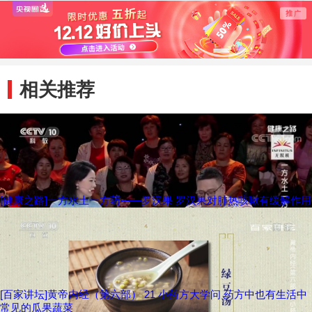
不是纯中药
相关推荐
[健康之路]一方水土一方药——罗汉果 罗汉果对肺热咳嗽有缓解作用
[百家讲坛]黄帝内经（第六部） 21 小药方大学问 药方中也有生活中
常见的瓜果蔬菜