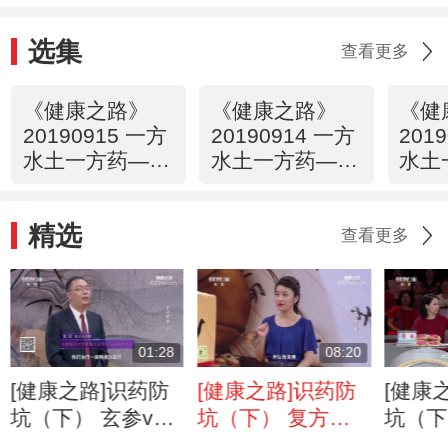
选集
查看更多
《健康之路》
《健康之路》
《健
20190915 一方
20190914 一方
201
水土一方药——
水土一方药——
水土
桂圆
珍珠粉
罗汉
精选
查看更多
01:28
08:20
[健康之路]识药防
[健康之路]识药防
[健康
坑（下） 玄参vs
坑（下） 复方甘
坑（下
沙参
草片、维C银翘片
功效的