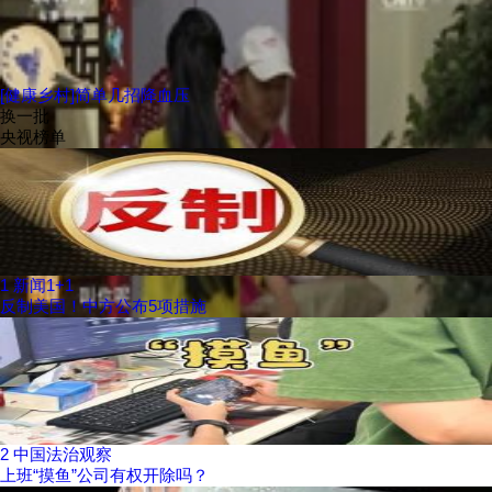
[健康乡村]简单几招降血压
换一批
央视榜单
1
新闻1+1
反制美国！中方公布5项措施
2
中国法治观察
上班“摸鱼”公司有权开除吗？