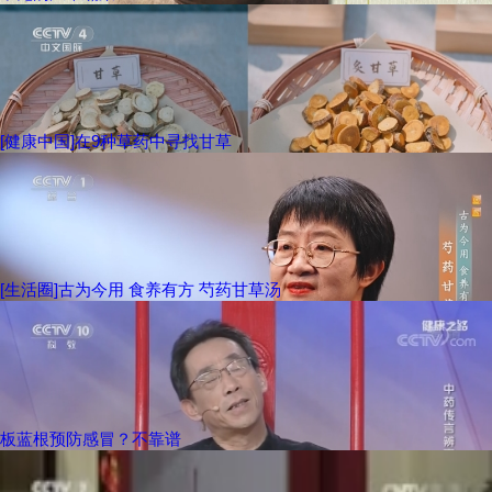
[健康中国]在9种草药中寻找甘草
[生活圈]古为今用 食养有方 芍药甘草汤
板蓝根预防感冒？不靠谱