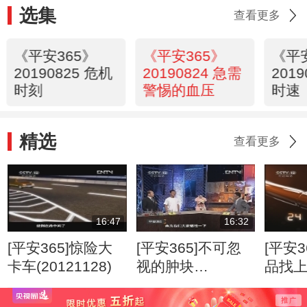
选集
查看更多
《平安365》
《平安365》
《平
20190825 危机
20190824 急需
201
时刻
警惕的血压
时速
精选
查看更多
16:47
16:32
[平安365]惊险大
[平安365]不可忽
[平安3
卡车(20121128)
视的肿块
品找
(20120807)
(2012