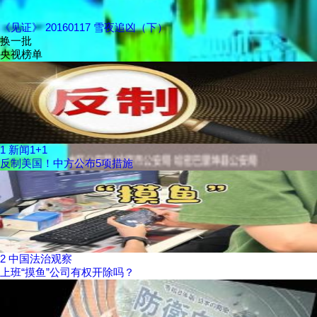
《见证》 20160117 雪夜追凶（下）
换一批
央视榜单
1
新闻1+1
反制美国！中方公布5项措施
2
中国法治观察
上班“摸鱼”公司有权开除吗？