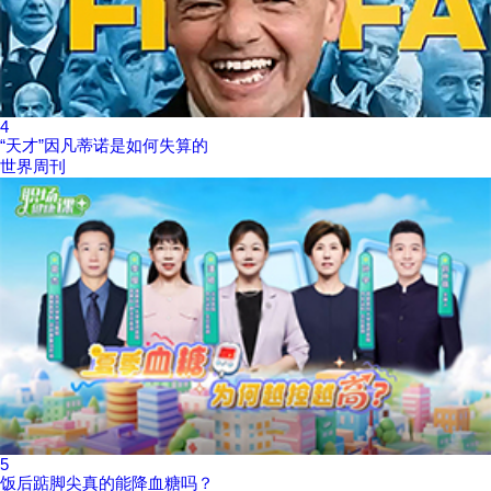
4
“天才”因凡蒂诺是如何失算的
世界周刊
5
饭后踮脚尖真的能降血糖吗？