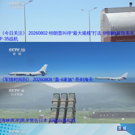
《今日关注》 20260802 特朗普叫停“最大规模”打击 伊朗称摧毁美军
F-35战机
《军情时间到》 20260808 “轰-6家族” 亮剑海天
[海峡两岸]两岸警告日本 别碰台海红线