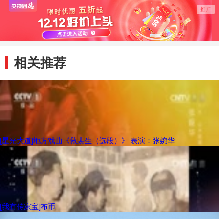
唱给你听
再也不
在输入
相关推荐
[星光大道]地方戏曲《救裴生（选段）》 表演：张婉华
[我有传家宝]布币