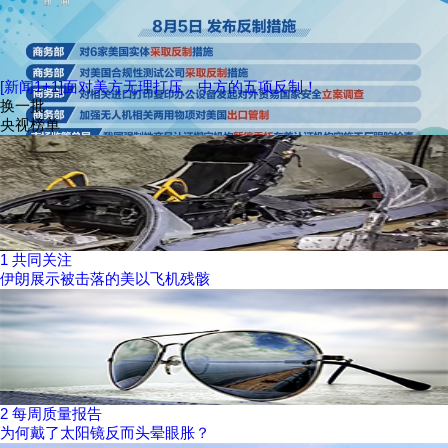
[新闻1+1]面对美方无理打压，中方的五项反制！
换一批
央视榜单
1
共同关注
伊朗展示被击落的美以飞机残骸
2
每周质量报告
为何戴了太阳镜反而头晕眼胀？