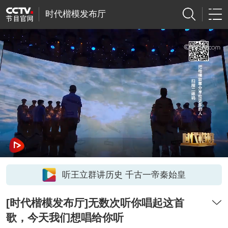
时代楷模发布厅
听王立群讲历史 千古一帝秦始皇
[时代楷模发布厅]无数次听你唱起这首
歌，今天我们想唱给你听