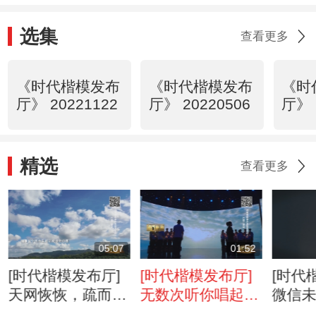
选集
查看更多
《时代楷模发布
《时代楷模发布
《时
厅》 20221122
厅》 20220506
厅》 
精选
查看更多
05:07
01:52
[时代楷模发布厅]
[时代楷模发布厅]
[时代
天网恢恢，疏而不
无数次听你唱起这
微信
漏
首歌，今天我们想
99+