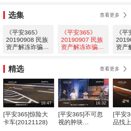
选集
查看更多
《平安365》
《平安365》
《平
20190908 民族
20190907 民族
201
资产解冻诈骗系
资产解冻诈骗系
资产
列之中华民族第
列之青龙腾飞基
列之
九路军
金会
金会
精选
查看更多
16:47
16:32
[平安365]惊险大
[平安365]不可忽
[平安3
卡车(20121128)
视的肿块
品找
(20120807)
(2012