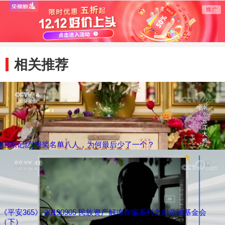
相关推荐
[国家记忆]报奖名单八人，为何最后少了一个？
《平安365》 20190905 民族资产解冻诈骗系列之如意园基金会
（下）