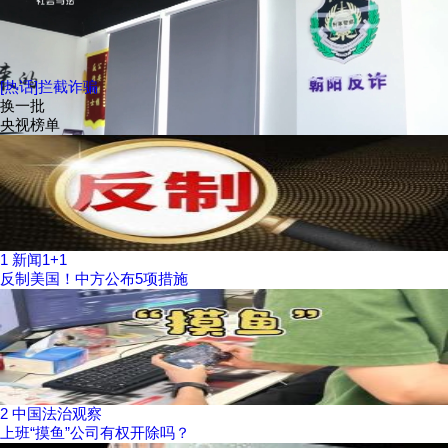
[热话]拦截诈骗
换一批
央视榜单
1
新闻1+1
反制美国！中方公布5项措施
2
中国法治观察
上班“摸鱼”公司有权开除吗？