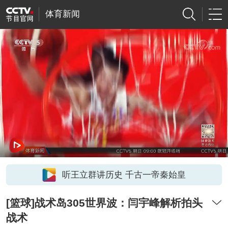
体育新闻
听王立群讲历史 千古一帝秦始皇
[篮球]战术岛305世界波：闫宇峰解析拍头
战术