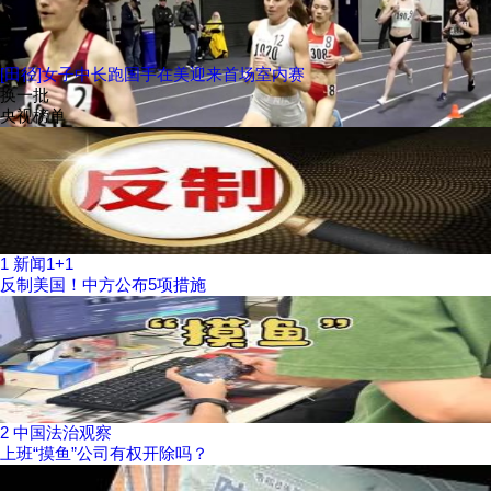
[田径]女子中长跑国手在美迎来首场室内赛
换一批
央视榜单
1
新闻1+1
反制美国！中方公布5项措施
2
中国法治观察
上班“摸鱼”公司有权开除吗？