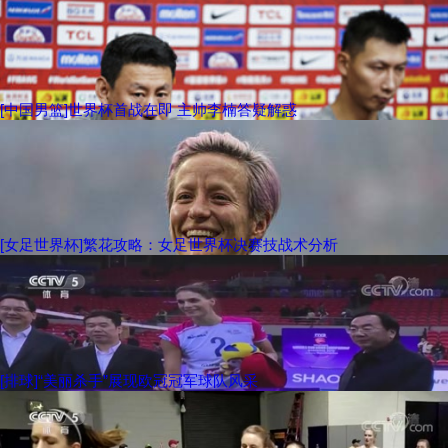
[中国男篮]世界杯首战在即 主帅李楠答疑解惑
[女足世界杯]繁花攻略：女足世界杯决赛技战术分析
[排球]“美丽杀手”展现欧冠冠军球队风采