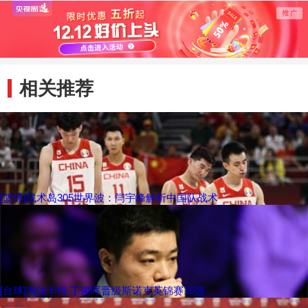
相关推荐
[篮球]战术岛305世界波：闫宇峰解析中国队战术
[台球]淘汰卡特 丁俊晖晋级斯诺克英锦赛16强