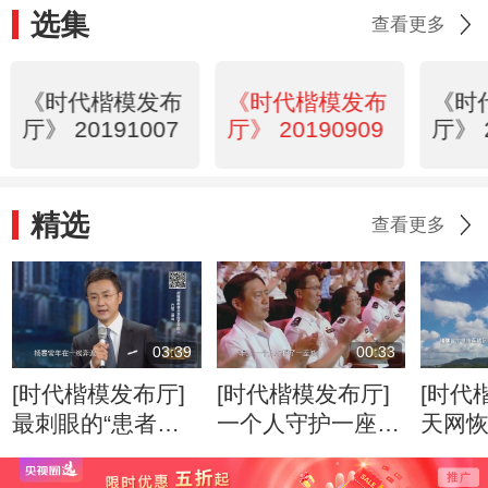
选集
查看更多
《时代楷模发布
《时代楷模发布
《时
厅》 20191007
厅》 20190909
厅》 
精选
查看更多
03:39
00:33
[时代楷模发布厅]
[时代楷模发布厅]
[时代
最刺眼的“患者拒
一个人守护一座
天网
绝”
城，一座城送别这
漏
个人