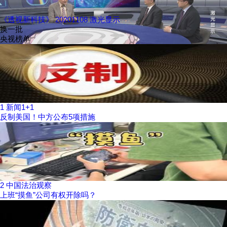
《透视新科技》 20201108 激光显示
换一批
央视榜单
1
新闻1+1
反制美国！中方公布5项措施
2
中国法治观察
上班“摸鱼”公司有权开除吗？