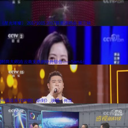
《星光璀璨》 20171015 2017群星演唱会 第三辑
[时尚大师]在云南支教的中外组合——Sam&佳佳
[中国音乐TOP榜]《听到》 演唱：何流