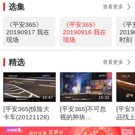
选集
查看更多
《平安365》
《平安365》
《平
20190917 我在
20190916 我在
201
现场
现场
时刻
精选
查看更多
16:47
16:32
[平安365]惊险大
[平安365]不可忽
[平安3
卡车(20121128)
视的肿块
品找
(20120807)
(2012