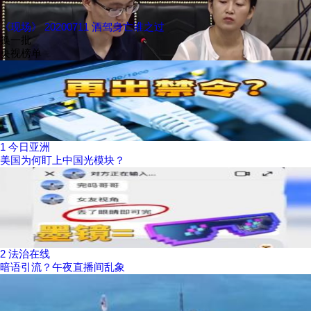
《现场》 20200711 酒驾身亡谁之过
换一批
央视榜单
1
今日亚洲
美国为何盯上中国光模块？
2
法治在线
暗语引流？午夜直播间乱象