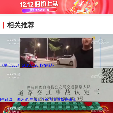
相关推荐
《平安365》 20190920 我在现场
[生命线]广西河池 母亲看管不周 女童惨遭碾轧