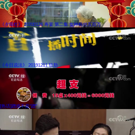
《夕阳红》 20200126 寿宴 第二集 女神粉丝五百万
《今日说法》 20191211 软肋
[热话]蹭戏不是“蹭”