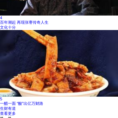
4
百年潮起 再现张謇传奇人生
文化十分
5
一醋一面 “酸”出亿万财路
生财有道
查看更多