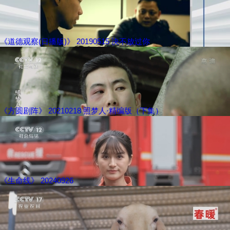
《道德观察(日播版)》 20190515 决不放过你
《方圆剧阵》 20210218 照梦人·精编版（下集）
《生命线》 20240926