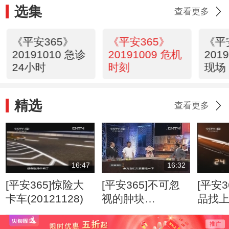
选集
查看更多
《平安365》
《平安365》
《平
20191010 急诊
20191009 危机
201
24小时
时刻
现场
精选
查看更多
16:47
16:32
[平安365]惊险大
[平安365]不可忽
[平安3
卡车(20121128)
视的肿块
品找
(20120807)
(2012