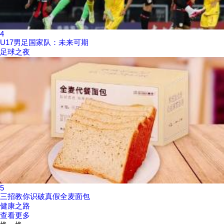
4
U17男足国家队：未来可期
足球之夜
5
三招教你识破真假全麦面包
健康之路
查看更多