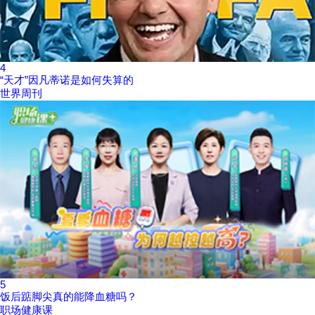
4
“天才”因凡蒂诺是如何失算的
世界周刊
5
饭后踮脚尖真的能降血糖吗？
职场健康课