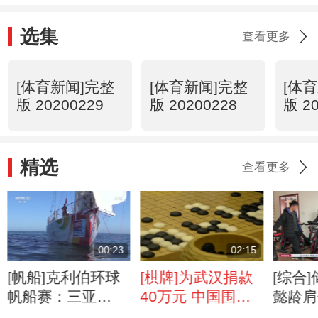
选集
查看更多
[体育新闻]完整
[体育新闻]完整
[体
版 20200229
版 20200228
版 2
精选
查看更多
00:23
02:15
[帆船]克利伯环球
[棋牌]为武汉捐款
[综合
帆船赛：三亚
40万元 中国围棋
懿龄肩
号“回家”
界心系疫情
复