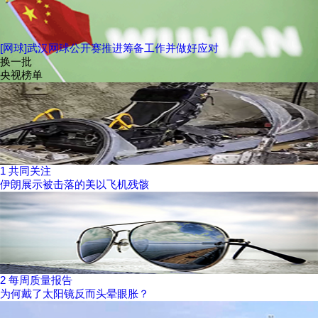
[网球]武汉网球公开赛推进筹备工作并做好应对
换一批
央视榜单
1
共同关注
伊朗展示被击落的美以飞机残骸
2
每周质量报告
为何戴了太阳镜反而头晕眼胀？